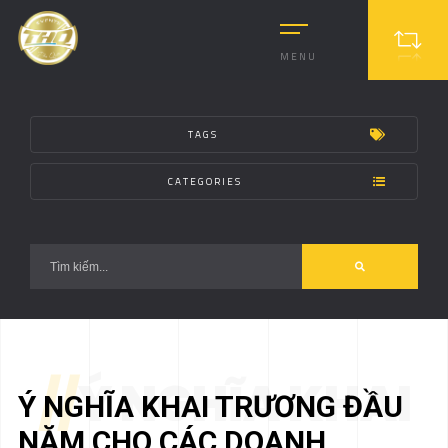
?>
MENU
TAGS
CATEGORIES
//
Ý NGHĨA KHAI
Ý NGHĨA KHAI TRƯƠNG ĐẦU
NĂM CHO CÁC DOANH