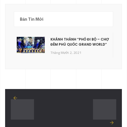
Bản Tin Mới
KHÁNH THÀNH “PHỐ ĐI BỘ – CHỢ
ĐÊM PHÚ QUỐC GRAND WORLD”
Tháng Mười 2, 2021