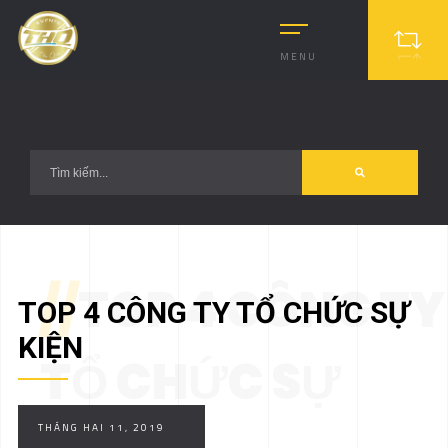
?>
MENU
//
TOP 4 CÔNG TY
TOP 4 CÔNG TY TỔ CHỨC SỰ
KIỆN
TỔ CHỨC SỰ
THÁNG HAI 11, 2019