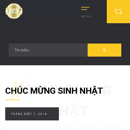
?>
MENU
//
CHÚC MỪNG
CHÚC MỪNG SINH NHẬT
SINH NHẬT
THÁNG MỘT 7, 2019