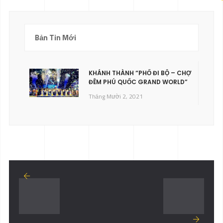
Bản Tin Mới
KHÁNH THÀNH “PHỐ ĐI BỘ – CHỢ
ĐÊM PHÚ QUỐC GRAND WORLD”
Tháng Mười 2, 2021