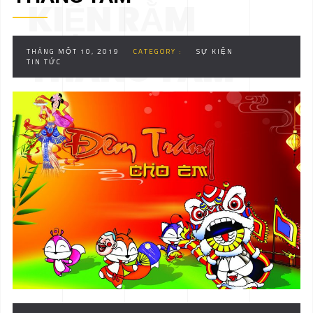
KIỆN RẰM
THÁNG MỘT 10, 2019
CATEGORY :
SỰ KIỆN
THÁNG TÁM
TIN TỨC