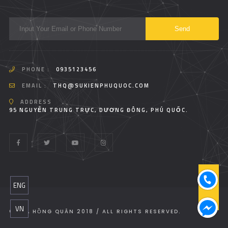
PHONE :
0935123456
EMAIL :
THQ@SUKIENPHUQUOC.COM
ADDRESS
95 NGUYỄN TRUNG TRỰC, DƯƠNG ĐÔNG, PHÚ QUỐC.
T
ENG
O
P
VN
© TRÀ HỒNG QUÂN 2018 / ALL RIGHTS RESERVED.