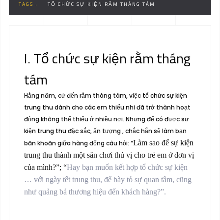
TAGS :
TỔ CHỨC SỰ KIỆN RẰM THÁNG TÁM
I. Tổ chức sự kiện rằm tháng
tám
Hằng năm, cứ đến rằm tháng tám, việc
tổ chức sự kiện
trung thu
dành cho các em thiếu nhi đã trở thành hoạt
động không thể thiếu ở nhiều nơi. Nhưng để có được
sự
kiện trung thu
đặc sắc, ấn tượng , chắc hắn sẽ làm bạn
Làm sao để
sự kiện
băn khoăn giữa hàng đống câu hỏi: “
trung thu
thành một sân chơi thú vị cho trẻ em ở đơn vị
của mình?”; “
Hay bạn muốn kết hợp
tổ chức sự kiện
… với ngày tết trung thu, để bày tỏ sự quan tâm, cũng
như quảng bá thương hiệu đến khách hàng?”.