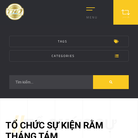
?>
MENU
TAGS
CATEGORIES
//
TỔ CHỨC SỰ
TỔ CHỨC SỰ KIỆN RẰM
THÁNG TÁM