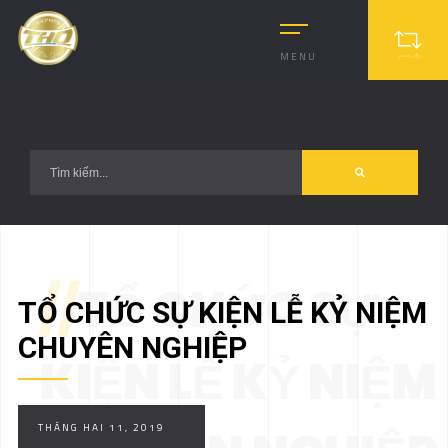
?>
MENU
//
TỔ CHỨC SỰ
TỔ CHỨC SỰ KIỆN LỄ KỶ NIỆM
CHUYÊN NGHIỆP
KIỆN LỄ KỶ NIỆM
THÁNG HAI 11, 2019