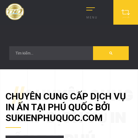
?>
MENU
//
CHUYÊN CUNG
CHUYÊN CUNG CẤP DỊCH VỤ
IN ẤN TẠI PHÚ QUỐC BỞI
CẤP DỊCH VỤ IN
SUKIENPHUQUOC.COM