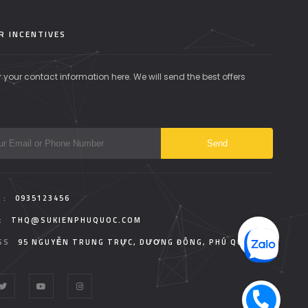
R INCENTIVES
r your contact information here. We will send the best offers
 :
0935123456
:
THQ@SUKIENPHUQUOC.COM
SS
95 NGUYỄN TRUNG TRỰC, DƯƠNG ĐÔNG, PHÚ QUỐC.