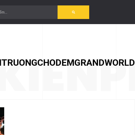
?>
KIEN
AITRUONGCHODEMGRANDWORLD