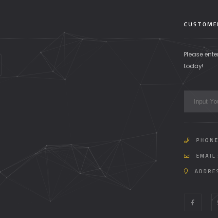
CUSTOME
Please ente
today!
PHONE
EMAIL 
ADDRE