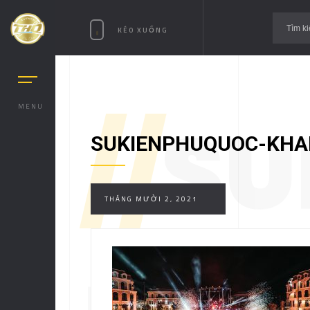
KÉO XUỐNG
MENU
//
SU
SUKIENPHUQUOC-KH
THÁNG MƯỜI 2, 2021