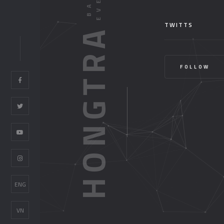
TWITTS
HONGTRA
FOLLOW
ENG
VN