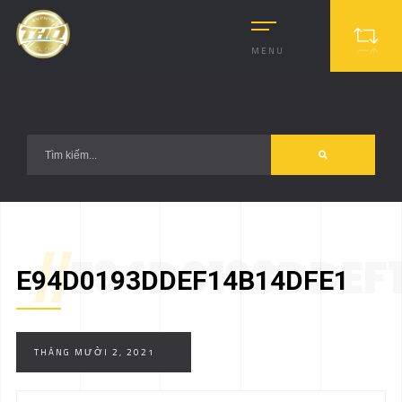
?>
MENU
//
E94D0193DDEF1
E94D0193DDEF14B14DFE1
THÁNG MƯỜI 2, 2021