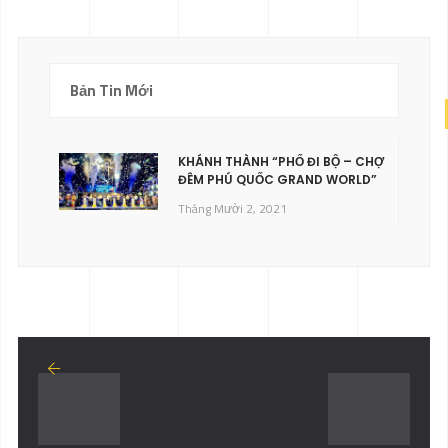
Bản Tin Mới
KHÁNH THÀNH “PHỐ ĐI BỘ – CHỢ
ĐÊM PHÚ QUỐC GRAND WORLD”
Tháng Mười 2, 2021