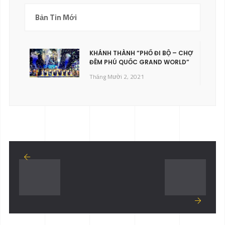
Bản Tin Mới
KHÁNH THÀNH “PHỐ ĐI BỘ – CHỢ
ĐÊM PHÚ QUỐC GRAND WORLD”
Tháng Mười 2, 2021