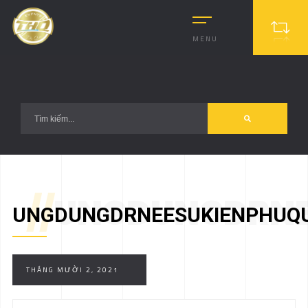
?>
MENU
//
UNGDUNGDRNE
UNGDUNGDRNEESUKIENPHUQ
THÁNG MƯỜI 2, 2021