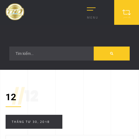
?>
MENU
//
12
12
THÁNG TƯ 30, 2018