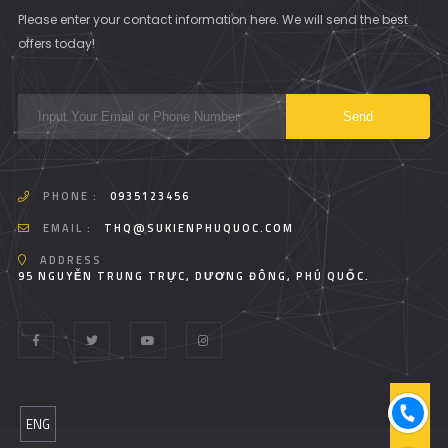
Please enter your contact information here. We will send the best
offers today!
PHONE :
0935123456
EMAIL :
THQ@SUKIENPHUQUOC.COM
ADDRESS
95 NGUYỄN TRUNG TRỰC, DƯƠNG ĐÔNG, PHÚ QUỐC.
T
ENG
O