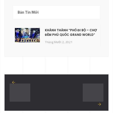
Bản Tin Mới
KHÁNH THÀNH “PHỐ ĐI BỘ – CHỢ
ĐÊM PHÚ QUỐC GRAND WORLD”
Tháng Mười 2, 2021