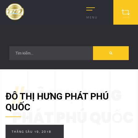
?>
MENU
//
ĐÔ THỊ HƯNG
ĐÔ THỊ HƯNG PHÁT PHÚ
QUỐC
PHÁT PHÚ QUỐC
THÁNG SÁU 19, 2018