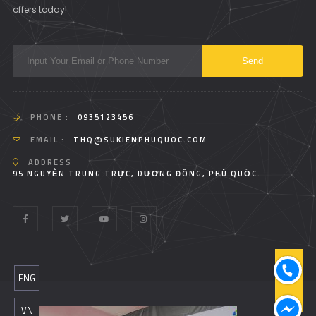
offers today!
PHONE :
0935123456
EMAIL :
THQ@SUKIENPHUQUOC.COM
ADDRESS
95 NGUYỄN TRUNG TRỰC, DƯƠNG ĐÔNG, PHÚ QUỐC.
T
ENG
O
P
VN