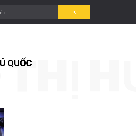
?>
 THỊ 
HÚ QUỐC