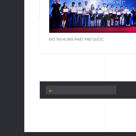
PHÁ
ĐÔ THỊ HƯNG PHÁT PHÚ QUỐC