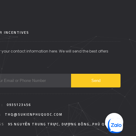
R INCENTIVES
r your contact information here. We will send the best offers
 :
0935123456
:
THQ@SUKIENPHUQUOC.COM
SS
95 NGUYỄN TRUNG TRỰC, DƯƠNG ĐÔNG, PHÚ QUỐC.