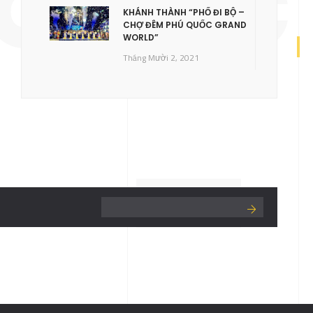
 QUỐC
KHÁNH THÀNH “PHỐ ĐI BỘ –
CHỢ ĐÊM PHÚ QUỐC GRAND
WORLD”
Tháng Mười 2, 2021