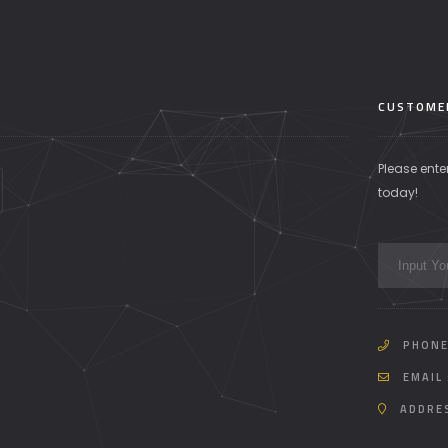
CUSTOME
Please ente
today!
PHONE
EMAIL 
ADDRE