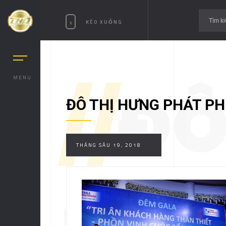
KÉO XUỐNG
MENU
//
ĐÔ
ĐÔ THỊ HƯNG PHÁT P
THÁNG SÁU 19, 2018