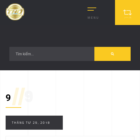
?>
MENU
//
9
9
THÁNG TƯ 29, 2018