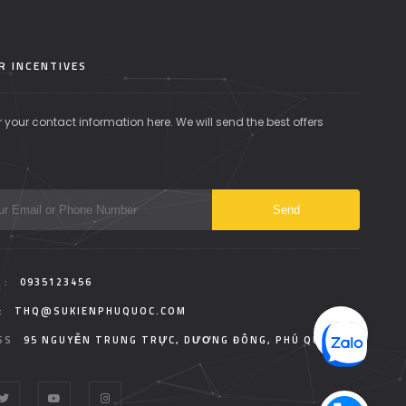
R INCENTIVES
r your contact information here. We will send the best offers
 :
0935123456
:
THQ@SUKIENPHUQUOC.COM
SS
95 NGUYỄN TRUNG TRỰC, DƯƠNG ĐÔNG, PHÚ QUỐC.