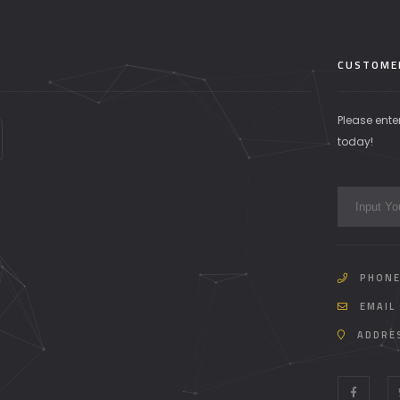
CUSTOME
Please ente
today!
PHONE
EMAIL 
ADDRE