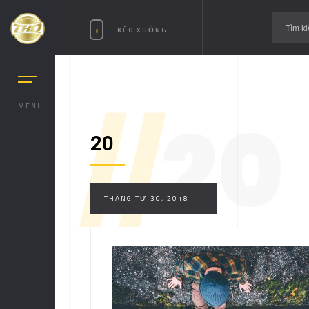
KÉO XUỐNG
MENU
//
20
20
THÁNG TƯ 30, 2018