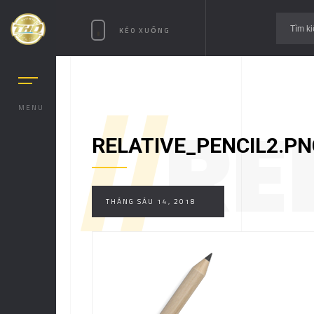
KÉO XUỐNG
MENU
//
RE
RELATIVE_PENCIL2.PN
THÁNG SÁU 14, 2018