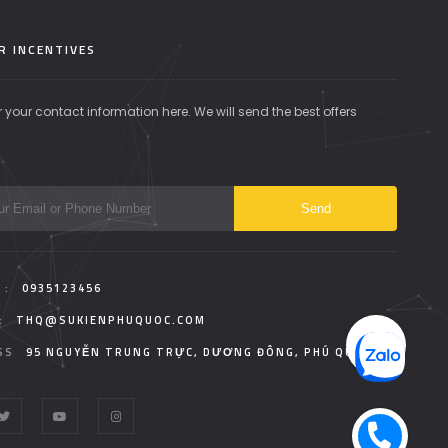
R INCENTIVES
r your contact information here. We will send the best offers
 :
0935123456
:
THQ@SUKIENPHUQUOC.COM
SS
95 NGUYỄN TRUNG TRỰC, DƯƠNG ĐÔNG, PHÚ QUỐC.