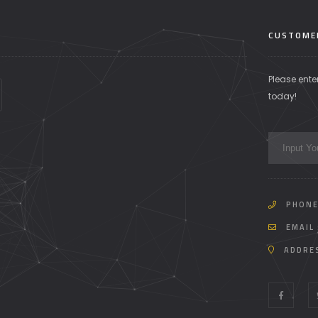
CUSTOME
Please ente
today!
PHONE
EMAIL 
ADDRE