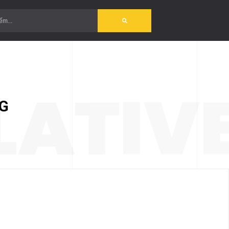
?>
LATIV
G